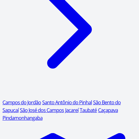
Campos do Jordão
Santo Antônio do Pinhal
São Bento do
Sapucaí
São José dos Campos
Jacareí
Taubaté
Caçapava
Pindamonhangaba