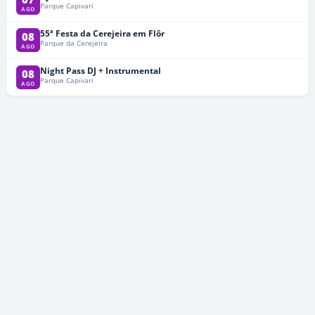
Parque Capivari
AGO
55ª Festa da Cerejeira em Flôr
08
Parque da Cerejeira
AGO
Night Pass DJ + Instrumental
08
Parque Capivari
AGO