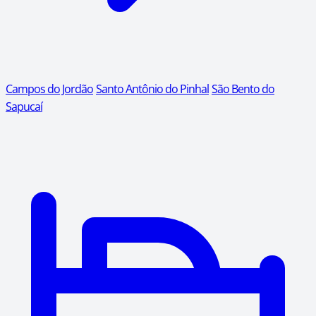
Campos do Jordão
Santo Antônio do Pinhal
São Bento do
Sapucaí