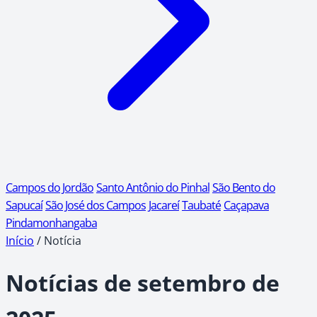
Campos do Jordão
Santo Antônio do Pinhal
São Bento do
Sapucaí
São José dos Campos
Jacareí
Taubaté
Caçapava
Pindamonhangaba
Início
/
Notícia
Notícias de setembro de