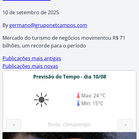
10 de setembro de 2025
By
germano@gruponetcampos.com
Mercado do turismo de negócios movimentou R$ 71
bilhões, um recorde para o período
Navegação
Publicações mais antigas
Publicações mais novas
por
Previsão do Tempo - dia 10/08
posts
☀
🌡
Max: 24 °C
🌡
Min: 15°C
fonte: climatempo
«
»