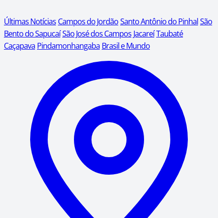
Últimas Notícias
Campos do Jordão
Santo Antônio do Pinhal
São
Bento do Sapucaí
São José dos Campos
Jacareí
Taubaté
Caçapava
Pindamonhangaba
Brasil e Mundo