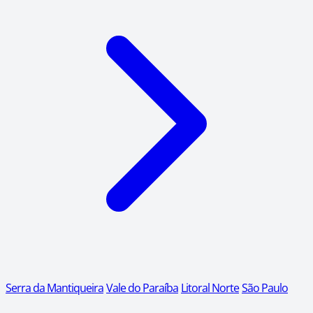
Serra da Mantiqueira
Vale do Paraíba
Litoral Norte
São Paulo