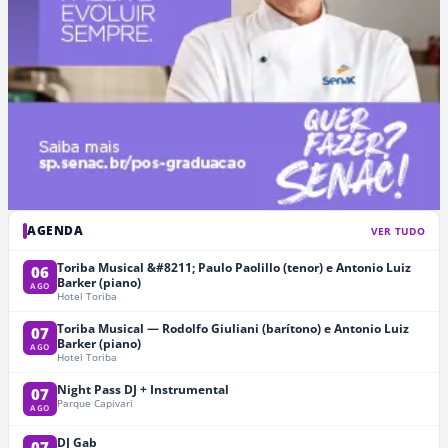
AGENDA
VER TUDO
Toriba Musical &#8211; Paulo Paolillo (tenor) e Antonio Luiz
06
Barker (piano)
AGO
Hotel Toriba
Toriba Musical — Rodolfo Giuliani (barítono) e Antonio Luiz
07
Barker (piano)
AGO
Hotel Toriba
Night Pass DJ + Instrumental
07
Parque Capivari
AGO
DJ Gab
07