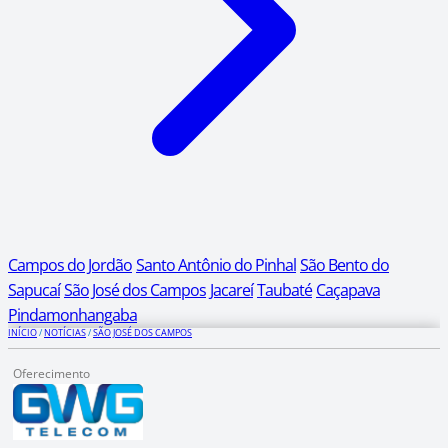
Campos do Jordão
Santo Antônio do Pinhal
São Bento do
Sapucaí
São José dos Campos
Jacareí
Taubaté
Caçapava
Pindamonhangaba
INÍCIO
/
NOTÍCIAS
/
SÃO JOSÉ DOS CAMPOS
Oferecimento