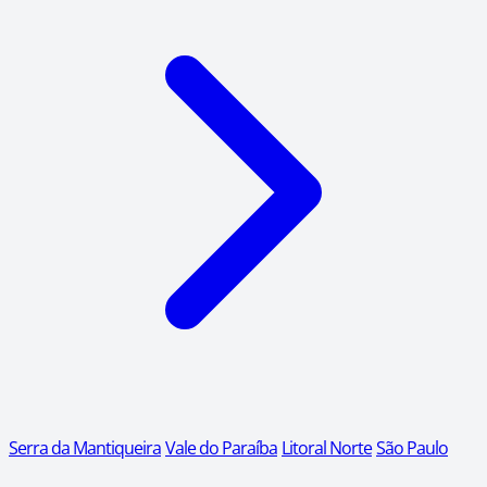
Serra da Mantiqueira
Vale do Paraíba
Litoral Norte
São Paulo