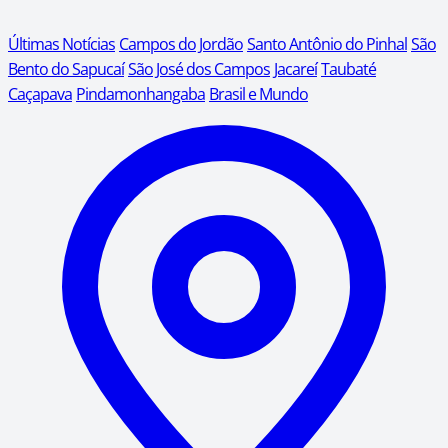
Últimas Notícias
Campos do Jordão
Santo Antônio do Pinhal
São
Bento do Sapucaí
São José dos Campos
Jacareí
Taubaté
Caçapava
Pindamonhangaba
Brasil e Mundo