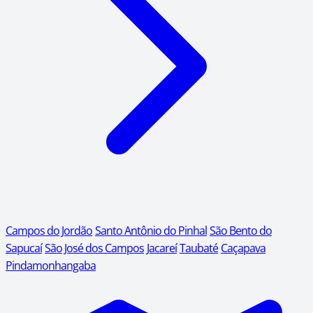
Campos do Jordão
Santo Antônio do Pinhal
São Bento do
Sapucaí
São José dos Campos
Jacareí
Taubaté
Caçapava
Pindamonhangaba