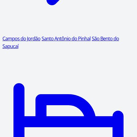
Campos do Jordão
Santo Antônio do Pinhal
São Bento do
Sapucaí