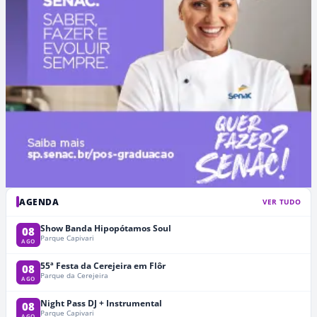
AGENDA
VER TUDO
Show Banda Hipopótamos Soul
08
Parque Capivari
AGO
55ª Festa da Cerejeira em Flôr
08
Parque da Cerejeira
AGO
Night Pass DJ + Instrumental
08
Parque Capivari
AGO