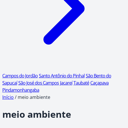
Campos do Jordão
Santo Antônio do Pinhal
São Bento do
Sapucaí
São José dos Campos
Jacareí
Taubaté
Caçapava
Pindamonhangaba
Início
/
meio ambiente
meio ambiente