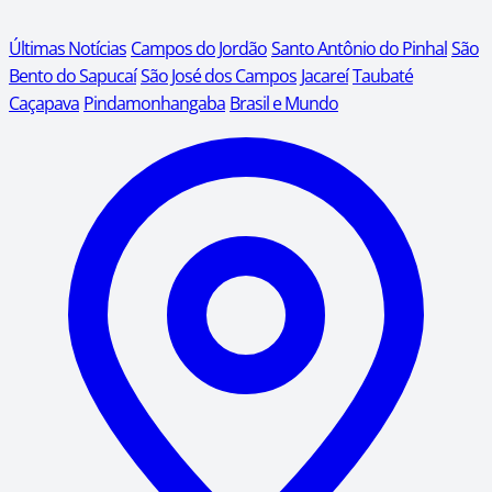
Últimas Notícias
Campos do Jordão
Santo Antônio do Pinhal
São
Bento do Sapucaí
São José dos Campos
Jacareí
Taubaté
Caçapava
Pindamonhangaba
Brasil e Mundo