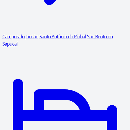
Campos do Jordão
Santo Antônio do Pinhal
São Bento do
Sapucaí