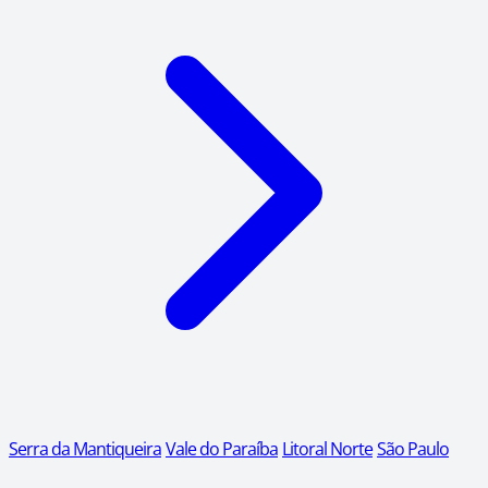
Serra da Mantiqueira
Vale do Paraíba
Litoral Norte
São Paulo