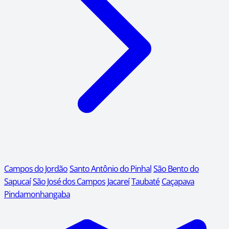
Campos do Jordão
Santo Antônio do Pinhal
São Bento do
Sapucaí
São José dos Campos
Jacareí
Taubaté
Caçapava
Pindamonhangaba