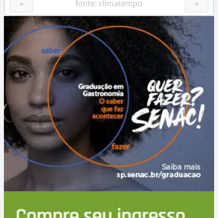
fonte: climatempo
«
»