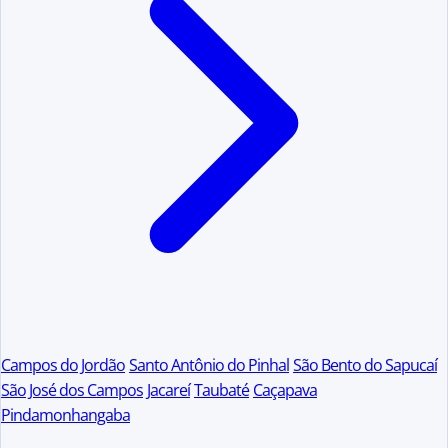
Campos do Jordão
Santo Antônio do Pinhal
São Bento do Sapucaí
São José dos Campos
Jacareí
Taubaté
Caçapava
Pindamonhangaba