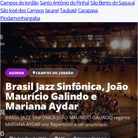
Campos do Jordão
Santo Antônio do Pinhal
São Bento do Sapucaí
São José dos Campos
Jacareí
Taubaté
Caçapava
Pindamonhangaba
AGENDA
CAMPOS DO JORDÃO
Brasil Jazz Sinfônica, João
Maurício Galindo e
Mariana Aydar
BRASIL JAZZ SINFÔNICA JOÃO MAURÍCIO GALINDO regente
MARIANA AYDAR voz Repertório a ser anunciado