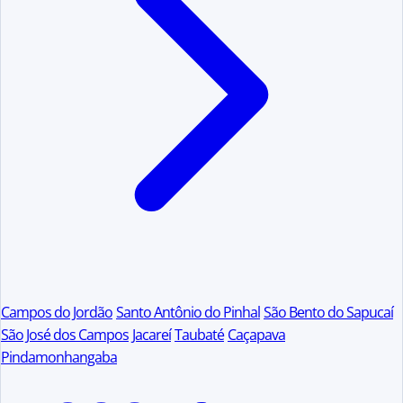
Campos do Jordão
Santo Antônio do Pinhal
São Bento do Sapucaí
São José dos Campos
Jacareí
Taubaté
Caçapava
Pindamonhangaba