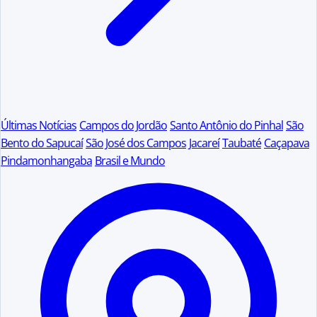
Últimas Notícias
Campos do Jordão
Santo Antônio do Pinhal
São
Bento do Sapucaí
São José dos Campos
Jacareí
Taubaté
Caçapava
Pindamonhangaba
Brasil e Mundo