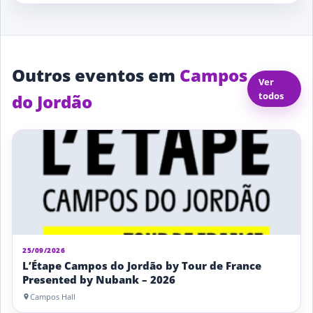
Outros eventos em
Campos
Ver
todos
do Jordão
25/09/2026
L’Étape Campos do Jordão by Tour de France
Presented by Nubank – 2026
Campos Hall