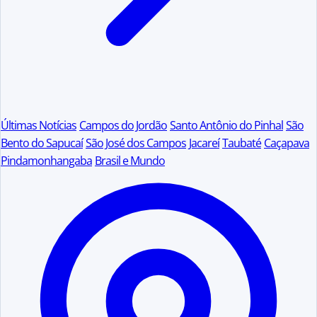
Últimas Notícias
Campos do Jordão
Santo Antônio do Pinhal
São
Bento do Sapucaí
São José dos Campos
Jacareí
Taubaté
Caçapava
Pindamonhangaba
Brasil e Mundo