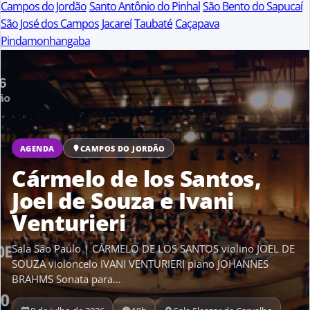
Campos do Jordão
Santo Antônio do Pinhal
São Bento do Sapucaí
São José dos Campos
Jacareí
Taubaté
Caçapava
Pindamonhangaba
AGENDA
CAMPOS DO JORDÃO
Cármelo de los Santos,
Joel de Souza e Ivani
Venturieri
Sala São Paulo | CÁRMELO DE LOS SANTOS violino JOEL DE
SOUZA violoncelo IVANI VENTURIERI piano JOHANNES
BRAHMS Sonata para…