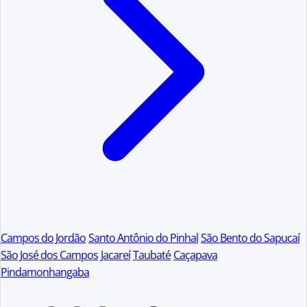
Campos do Jordão
Santo Antônio do Pinhal
São Bento do Sapucaí
São José dos Campos
Jacareí
Taubaté
Caçapava
Pindamonhangaba